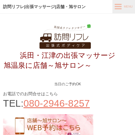
訪問リフレ|出張マッサージ|店舗・旭サロン
MENU
MENU
ホーム
出張メニュー
浜田・江津の出張マッサージ
店舗メニュー～旭サロン～
旭温泉に店舗～旭サロン～
お客様の声
よくあるご質問
当日のご予約OK
ブログ
お電話でのお問合せはこちら
TEL:
080-2946-8257
メディア掲載
アクセス
あなたの最適なコース診断