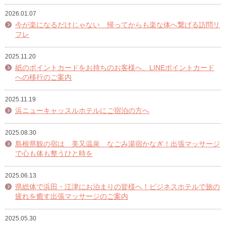
2026.01.07
今が楽になるだけじゃない 帰ってからも楽な体へ繋げる訪問リ
フレ
2025.11.20
紙のポイントカードをお持ちのお客様へ、LINEポイントカード
への移行のご案内
2025.11.19
浜ニューキャッスルホテルにご宿泊の方へ
2025.08.30
島根県観の宿は 美又温泉 なごみ湯宿かなぎ！出張マッサージ
で心も体も整うひと時を
2025.06.13
県総体で浜田・江津にお泊まりの皆様へ！ビジネスホテルで旅の
疲れを癒す出張マッサージのご案内
2025.05.30