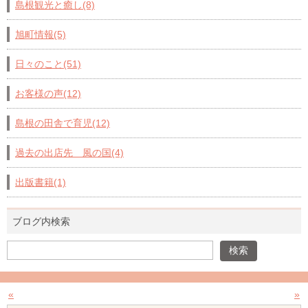
島根観光と癒し(8)
旭町情報(5)
日々のこと(51)
お客様の声(12)
島根の田舎で育児(12)
過去の出店先 風の国(4)
出版書籍(1)
ブログ内検索
«
»