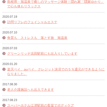
島根県・旭温泉で癒しのマッサージ体験！隠れ家「隠家ゆかり」
で心も体もリラックス
2020.07.19
訪問リフレのフェイシャルエステ
2020.07.10
角質も ストレスも 落とす旅 旭温泉
2020.07.03
グリーンリッチ浜田駅前にも出入りしています
2020.01.20
楽天ペイ、auペイ、クレジット決済での５％還元ができるように
なりました。
2017.08.30
老人介護施設へも出入できます
2017.08.23
スーパーホテル江津駅前の客室でボディケア