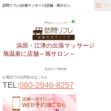
訪問リフレ|出張マッサージ|店舗・旭サロン
MENU
MENU
ホーム
出張メニュー
浜田・江津の出張マッサージ
店舗メニュー～旭サロン～
旭温泉に店舗～旭サロン～
お客様の声
よくあるご質問
当日のご予約OK
ブログ
お電話でのお問合せはこちら
TEL:
080-2946-8257
メディア掲載
アクセス
あなたの最適なコース診断