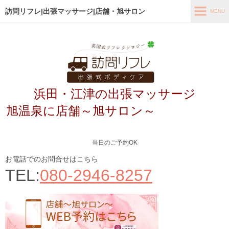
訪問リフレ|出張マッサージ|店舗・旭サロン
MENU
MENU
ホーム
出張メニュー
浜田・江津の出張マッサージ
店舗メニュー～旭サロン～
旭温泉に店舗～旭サロン～
お客様の声
よくあるご質問
当日のご予約OK
ブログ
お電話でのお問合せはこちら
TEL:
080-2946-8257
メディア掲載
アクセス
あなたの最適なコース診断