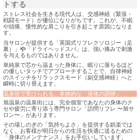
トする
ストレス社会を生きる現代人は、交感神経（緊張・
戦闘モード）が優位になりがちです。これが、不眠
や頭痛、慢性的な肩こりを引き起こす原因になりま
す。
当
サロンが提供する「英国式リフレクソロジー（足
裏）」
や
「ドライヘッドスパ」は、強い痛みで刺激
を与えるものではありません。
単純泉で芯から温まった身体に、眠りに落ちるほど
の優しいタッチでアプローチすることで、自律神経
のスイッチをリラックスモード（副交感神経）へと
瞬時に切り替えます。
温泉街で受けられる、本格的な「身体の調律」
旭温泉の温泉街には、完全個室であなたの身体のク
セや疲労に寄り添う専門サロン「訪問リフレ 〜旭サ
ロン〜」があります。
その場しのぎの「気持ちよさ」を提供する娯楽では
なく、お客様が明日からの生活を快適に送るための
「身体のメンテナンス」をお手伝いしています。