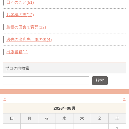
日々のこと(51)
お客様の声(12)
島根の田舎で育児(12)
過去の出店先 風の国(4)
出版書籍(1)
ブログ内検索
«
»
2026年08月
日
月
火
水
木
金
土
1