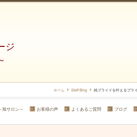
ージ
～
ホーム
Staff Blog
純ブライドを叶えるブラ
～旭サロン～
お客様の声
よくあるご質問
ブログ