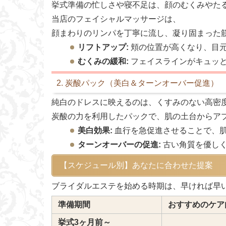
挙式準備の忙しさや寝不足は、顔のむくみやた
当店のフェイシャルマッサージは、
顔まわりのリンパを丁寧に流し、凝り固まった
リフトアップ:
頬の位置が高くなり、目
むくみの緩和:
フェイスラインがキュッ
2. 炭酸パック（美白＆ターンオーバー促進）
純白のドレスに映えるのは、くすみのない高密
炭酸の力を利用したパックで、肌の土台からア
美白効果:
血行を急促進させることで、
ターンオーバーの促進:
古い角質を優しく
【スケジュール別】あなたに合わせた提案
ブライダルエステを始める時期は、早ければ早
準備期間
おすすめのケア
挙式3ヶ月前～