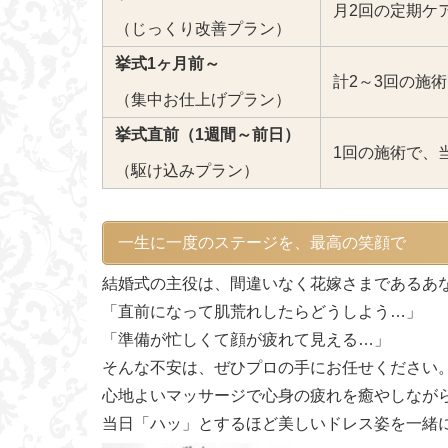
月2回の定期ケ
（じっくり改善プラン）
挙式1ヶ月前～
計2～3回の施
（集中お仕上げプラン）
挙式直前（1週間～前日）
1回の施術で、
（駆け込みプラン）
一生に一度のステージを、最高の笑顔で
結婚式の主役は、間違いなく花嫁さまであるあ
「直前になって肌荒れしたらどうしよう…」
「準備が忙しくて顔が疲れて見える…」
そんな不安は、ぜひプロの手にお任せください
心地よいマッサージで心身の疲れを癒やしなが
当日「ハッ」とするほど美しいドレス姿を一緒