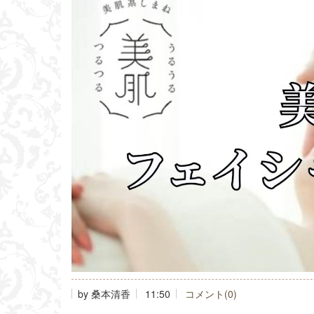
by
桑本清香
11:50
コメント(0)