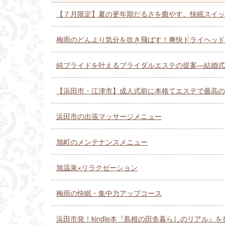
【７月限定】夏の更年期だるさを癒やす、快眠スイッ
梅雨のどんより気分を吹き飛ばす！爽快ドライヘッド
純ブライドを叶えるブライダルエステの提案—結婚式
【浜田市・江津市】成人式前に本格てエステで最高の
浜田市の出張マッサージメニュー
旭町のメンテナンスメニュー
旭温泉×リラクゼーション
梅雨の快眠・集中力アップコース
浜田市発！kindle本『島根の田舎暮らしのリアル』