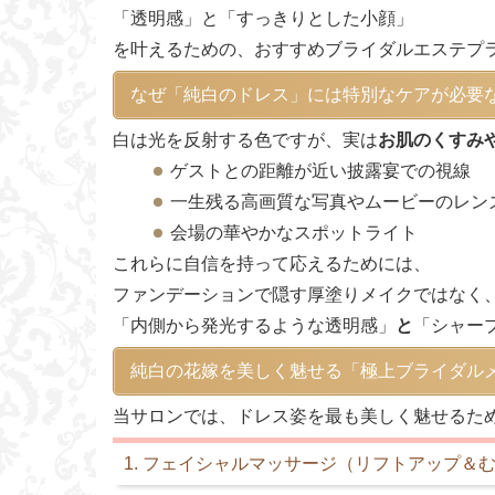
「透明感」と「すっきりとした小顔」
を叶えるための、おすすめブライダルエステプ
なぜ「純白のドレス」には特別なケアが必要
白は光を反射する色ですが、実は
お肌のくすみ
ゲストとの距離が近い披露宴での視線
一生残る高画質な写真やムービーのレン
会場の華やかなスポットライト
これらに自信を持って応えるためには、
ファンデーションで隠す厚塗りメイクではなく
「内側から発光するような透明感」
と
「シャー
純白の花嫁を美しく魅せる「極上ブライダル
当サロンでは、ドレス姿を最も美しく魅せるた
1. フェイシャルマッサージ（リフトアップ＆