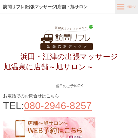
訪問リフレ|出張マッサージ|店舗・旭サロン
MENU
MENU
ホーム
出張メニュー
浜田・江津の出張マッサージ
店舗メニュー～旭サロン～
旭温泉に店舗～旭サロン～
お客様の声
よくあるご質問
当日のご予約OK
ブログ
お電話でのお問合せはこちら
TEL:
080-2946-8257
メディア掲載
アクセス
あなたの最適なコース診断