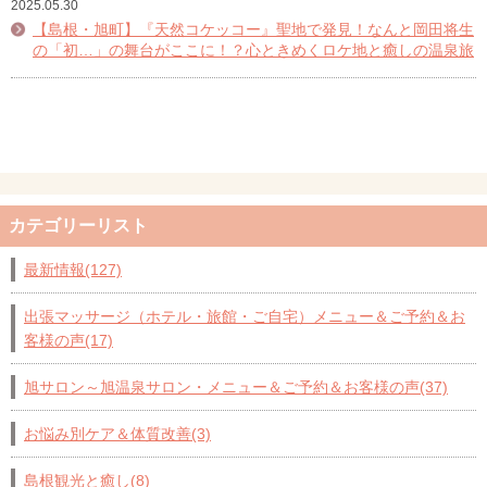
2025.05.30
【島根・旭町】『天然コケッコー』聖地で発見！なんと岡田将生
の「初…」の舞台がここに！？心ときめくロケ地と癒しの温泉旅
カテゴリーリスト
最新情報(127)
出張マッサージ（ホテル・旅館・ご自宅）メニュー＆ご予約＆お
客様の声(17)
旭サロン～旭温泉サロン・メニュー＆ご予約＆お客様の声(37)
お悩み別ケア＆体質改善(3)
島根観光と癒し(8)