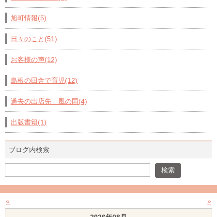
旭町情報(5)
日々のこと(51)
お客様の声(12)
島根の田舎で育児(12)
過去の出店先 風の国(4)
出版書籍(1)
ブログ内検索
«
»
2026年08月