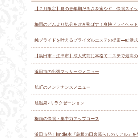
【７月限定】夏の更年期だるさを癒やす、快眠スイッ
梅雨のどんより気分を吹き飛ばす！爽快ドライヘッド
純ブライドを叶えるブライダルエステの提案—結婚式
【浜田市・江津市】成人式前に本格てエステで最高の
浜田市の出張マッサージメニュー
旭町のメンテナンスメニュー
旭温泉×リラクゼーション
梅雨の快眠・集中力アップコース
浜田市発！kindle本『島根の田舎暮らしのリアル』