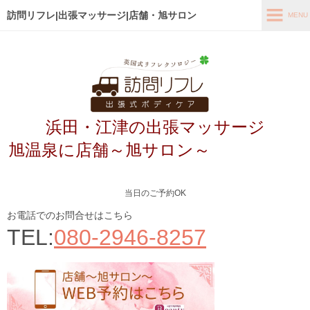
訪問リフレ|出張マッサージ|店舗・旭サロン
MENU
MENU
ホーム
出張メニュー
浜田・江津の出張マッサージ
ホテル出張
旭温泉に店舗～旭サロン～
ホテルもみほぐし
ホテルアロママッサージ
当日のご予約OK
旅館フーレセラピー
お電話でのお問合せはこちら
ご自宅出張マッサージ
TEL:
080-2946-8257
店舗メニュー～旭サロン～
お客様の声