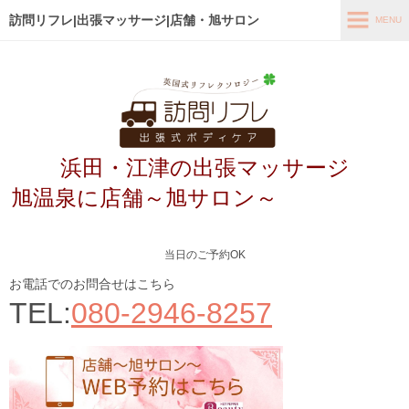
訪問リフレ|出張マッサージ|店舗・旭サロン
MENU
MENU
ホーム
出張メニュー
浜田・江津の出張マッサージ
店舗メニュー～旭サロン～
旭温泉に店舗～旭サロン～
お客様の声
よくあるご質問
当日のご予約OK
ブログ
お電話でのお問合せはこちら
TEL:
080-2946-8257
メディア掲載
アクセス
あなたの最適なコース診断