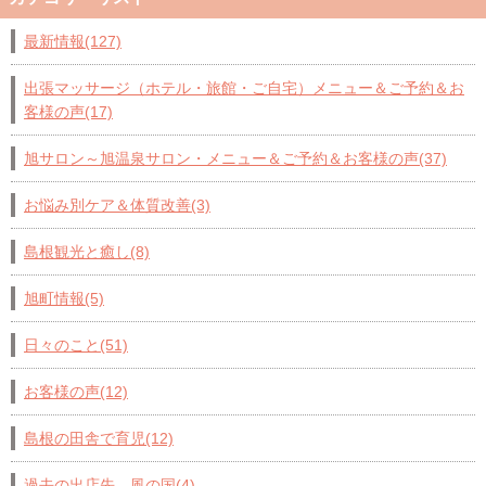
最新情報(127)
出張マッサージ（ホテル・旅館・ご自宅）メニュー＆ご予約＆お
客様の声(17)
旭サロン～旭温泉サロン・メニュー＆ご予約＆お客様の声(37)
お悩み別ケア＆体質改善(3)
島根観光と癒し(8)
旭町情報(5)
日々のこと(51)
お客様の声(12)
島根の田舎で育児(12)
過去の出店先 風の国(4)