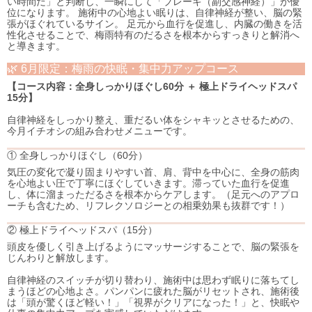
い時間だ」と判断し、一瞬にして「ブレーキ（副交感神経）」が優
位になります。 施術中の心地よい眠りは、自律神経が整い、脳の緊
張がほぐれているサイン。 足元から血行を促進し、内臓の働きを活
性化させることで、梅雨特有のだるさを根本からすっきりと解消へ
と導きます。
🌿 6月限定：梅雨の快眠・集中力アップコース
【コース内容：全身しっかりほぐし60分 ＋ 極上ドライヘッドスパ
15分】
自律神経をしっかり整え、重だるい体をシャキッとさせるための、
今月イチオシの組み合わせメニューです。
① 全身しっかりほぐし（60分）
気圧の変化で凝り固まりやすい首、肩、背中を中心に、全身の筋肉
を心地よい圧で丁寧にほぐしていきます。滞っていた血行を促進
し、体に溜まっただるさを根本からケアします。（足元へのアプロ
ーチも含むため、リフレクソロジーとの相乗効果も抜群です！）
② 極上ドライヘッドスパ（15分）
頭皮を優しく引き上げるようにマッサージすることで、脳の緊張を
じんわりと解放します。
自律神経のスイッチが切り替わり、施術中は思わず眠りに落ちてし
まうほどの心地よさ。パンパンに疲れた脳がリセットされ、施術後
は「頭が驚くほど軽い！」「視界がクリアになった！」と、快眠や