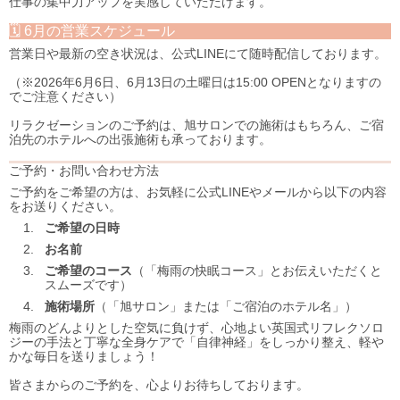
仕事の集中力アップを実感していただけます。
🗓 6月の営業スケジュール
営業日や最新の空き状況は、公式LINEにて随時配信しております。
（※2026年6月6日、6月13日の土曜日は15:00 OPENとなりますの
でご注意ください）
リラクゼーションのご予約は、旭サロンでの施術はもちろん、ご宿
泊先のホテルへの出張施術も承っております。
ご予約・お問い合わせ方法
ご予約をご希望の方は、お気軽に公式LINEやメールから以下の内容
をお送りください。
ご希望の日時
お名前
ご希望のコース
（「梅雨の快眠コース」とお伝えいただくと
スムーズです）
施術場所
（「旭サロン」または「ご宿泊のホテル名」）
梅雨のどんよりとした空気に負けず、心地よい英国式リフレクソロ
ジーの手法と丁寧な全身ケアで「自律神経」をしっかり整え、軽や
かな毎日を送りましょう！
皆さまからのご予約を、心よりお待ちしております。