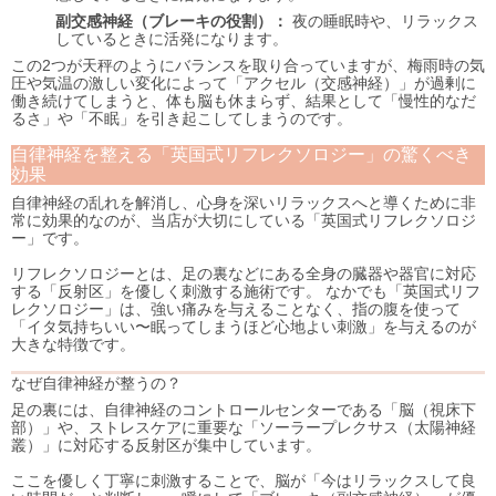
副交感神経（ブレーキの役割）：
夜の睡眠時や、リラックス
しているときに活発になります。
この2つが天秤のようにバランスを取り合っていますが、梅雨時の気
圧や気温の激しい変化によって「アクセル（交感神経）」が過剰に
働き続けてしまうと、体も脳も休まらず、結果として「慢性的なだ
るさ」や「不眠」を引き起こしてしまうのです。
自律神経を整える「英国式リフレクソロジー」の驚くべき
効果
自律神経の乱れを解消し、心身を深いリラックスへと導くために非
常に効果的なのが、当店が大切にしている「英国式リフレクソロジ
ー」です。
リフレクソロジーとは、足の裏などにある全身の臓器や器官に対応
する「反射区」を優しく刺激する施術です。 なかでも「英国式リフ
レクソロジー」は、強い痛みを与えることなく、指の腹を使って
「イタ気持ちいい〜眠ってしまうほど心地よい刺激」を与えるのが
大きな特徴です。
なぜ自律神経が整うの？
足の裏には、自律神経のコントロールセンターである「脳（視床下
部）」や、ストレスケアに重要な「ソーラープレクサス（太陽神経
叢）」に対応する反射区が集中しています。
ここを優しく丁寧に刺激することで、脳が「今はリラックスして良