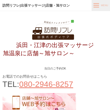
訪問リフレ|出張マッサージ|店舗・旭サロン
MENU
MENU
ホーム
出張メニュー
浜田・江津の出張マッサージ
店舗メニュー～旭サロン～
旭温泉に店舗～旭サロン～
お客様の声
よくあるご質問
当日のご予約OK
ブログ
お電話でのお問合せはこちら
TEL:
080-2946-8257
メディア掲載
アクセス
あなたの最適なコース診断