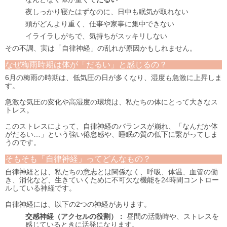
夜しっかり寝たはずなのに、日中も眠気が取れない
頭がどんより重く、仕事や家事に集中できない
イライラしがちで、気持ちがスッキリしない
その不調、実は「自律神経」の乱れが原因かもしれません。
なぜ梅雨時期は体が「だるい」と感じるの？
6月の梅雨の時期は、低気圧の日が多くなり、湿度も急激に上昇しま
す。
急激な気圧の変化や高湿度の環境は、私たちの体にとって大きなス
トレス。
このストレスによって、自律神経のバランスが崩れ、「なんだか体
がだるい…」という強い倦怠感や、睡眠の質の低下に繋がってしま
うのです。
そもそも「自律神経」ってどんなもの？
自律神経とは、私たちの意志とは関係なく、呼吸、体温、血管の働
き、消化など、生きていくために不可欠な機能を24時間コントロー
ルしている神経です。
自律神経には、以下の2つの神経があります。
交感神経（アクセルの役割）：
昼間の活動時や、ストレスを
感じているときに活発になります。