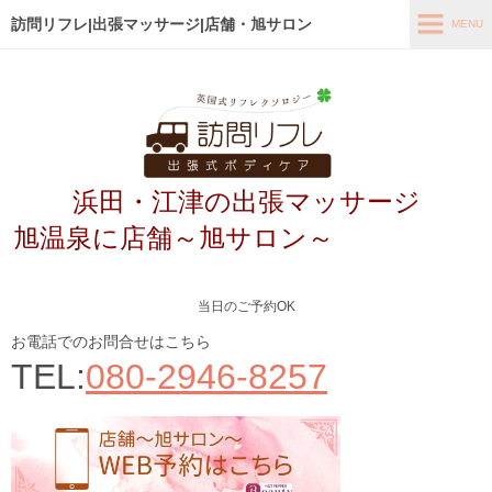
訪問リフレ|出張マッサージ|店舗・旭サロン
MENU
MENU
ホーム
出張メニュー
浜田・江津の出張マッサージ
店舗メニュー～旭サロン～
旭温泉に店舗～旭サロン～
お客様の声
よくあるご質問
当日のご予約OK
ブログ
お電話でのお問合せはこちら
TEL:
080-2946-8257
メディア掲載
アクセス
あなたの最適なコース診断