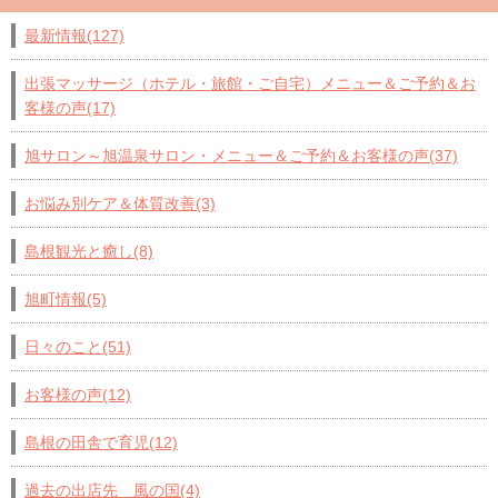
最新情報(127)
出張マッサージ（ホテル・旅館・ご自宅）メニュー＆ご予約＆お
客様の声(17)
旭サロン～旭温泉サロン・メニュー＆ご予約＆お客様の声(37)
お悩み別ケア＆体質改善(3)
島根観光と癒し(8)
旭町情報(5)
日々のこと(51)
お客様の声(12)
島根の田舎で育児(12)
過去の出店先 風の国(4)