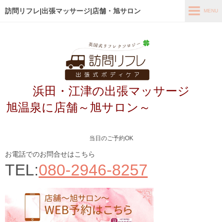
訪問リフレ|出張マッサージ|店舗・旭サロン
MENU
MENU
ホーム
出張メニュー
浜田・江津の出張マッサージ
店舗メニュー～旭サロン～
旭温泉に店舗～旭サロン～
お客様の声
よくあるご質問
当日のご予約OK
ブログ
お電話でのお問合せはこちら
TEL:
080-2946-8257
メディア掲載
アクセス
あなたの最適なコース診断