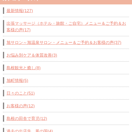
最新情報(127)
出張マッサージ（ホテル・旅館・ご自宅）メニュー＆ご予約＆お
客様の声(17)
旭サロン～旭温泉サロン・メニュー＆ご予約＆お客様の声(37)
お悩み別ケア＆体質改善(3)
島根観光と癒し(8)
旭町情報(5)
日々のこと(51)
お客様の声(12)
島根の田舎で育児(12)
過去の出店先 風の国(4)