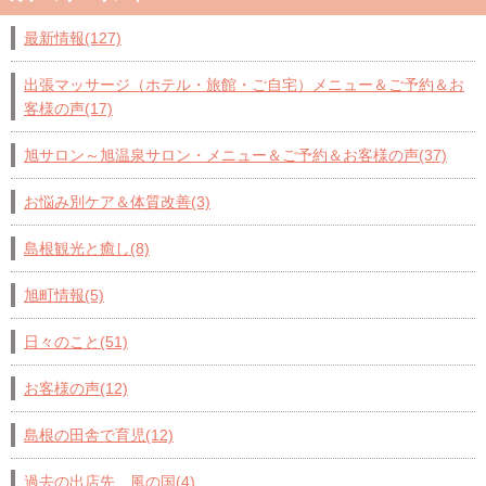
最新情報(127)
出張マッサージ（ホテル・旅館・ご自宅）メニュー＆ご予約＆お
客様の声(17)
旭サロン～旭温泉サロン・メニュー＆ご予約＆お客様の声(37)
お悩み別ケア＆体質改善(3)
島根観光と癒し(8)
旭町情報(5)
日々のこと(51)
お客様の声(12)
島根の田舎で育児(12)
過去の出店先 風の国(4)