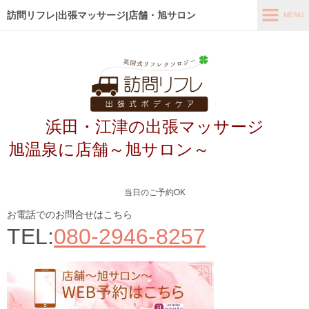
訪問リフレ|出張マッサージ|店舗・旭サロン
MENU
MENU
ホーム
出張メニュー
浜田・江津の出張マッサージ
店舗メニュー～旭サロン～
旭温泉に店舗～旭サロン～
お客様の声
よくあるご質問
当日のご予約OK
ブログ
お電話でのお問合せはこちら
TEL:
080-2946-8257
メディア掲載
アクセス
あなたの最適なコース診断