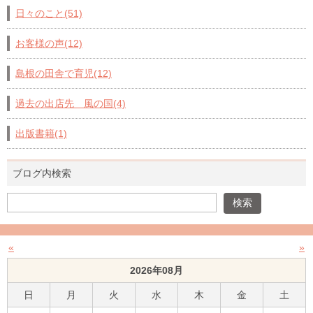
日々のこと(51)
お客様の声(12)
島根の田舎で育児(12)
過去の出店先 風の国(4)
出版書籍(1)
ブログ内検索
«
»
2026年08月
日
月
火
水
木
金
土