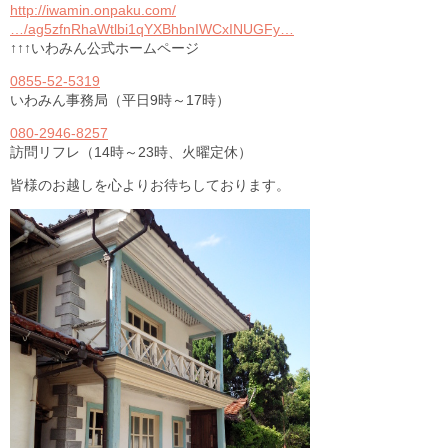
http://iwamin.onpaku.com/
…/ag5zfnRhaWtlbi1qYXBhbnIWCxINUGFy…
↑↑↑いわみん公式ホームページ
0855-52-5319
いわみん事務局（平日9時～17時）
080-2946-8257
訪問リフレ（14時～23時、火曜定休）
皆様のお越しを心よりお待ちしております。