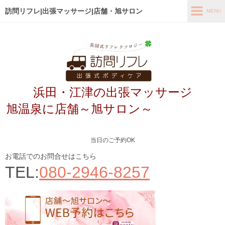
訪問リフレ|出張マッサージ|店舗・旭サロン
MENU
MENU
ホーム
出張メニュー
浜田・江津の出張マッサージ
店舗メニュー～旭サロン～
旭温泉に店舗～旭サロン～
お客様の声
よくあるご質問
当日のご予約OK
ブログ
お電話でのお問合せはこちら
TEL:
080-2946-8257
メディア掲載
アクセス
あなたの最適なコース診断