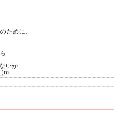
みのために、
ら
ないか
)m