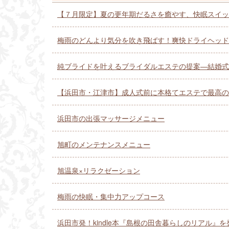
【７月限定】夏の更年期だるさを癒やす、快眠スイッ
梅雨のどんより気分を吹き飛ばす！爽快ドライヘッド
純ブライドを叶えるブライダルエステの提案—結婚式
【浜田市・江津市】成人式前に本格てエステで最高の
浜田市の出張マッサージメニュー
旭町のメンテナンスメニュー
旭温泉×リラクゼーション
梅雨の快眠・集中力アップコース
浜田市発！kindle本『島根の田舎暮らしのリアル』