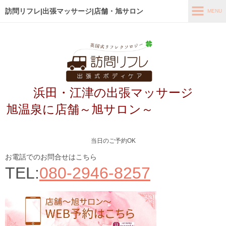
訪問リフレ|出張マッサージ|店舗・旭サロン
MENU
MENU
ホーム
出張メニュー
浜田・江津の出張マッサージ
店舗メニュー～旭サロン～
旭温泉に店舗～旭サロン～
お客様の声
よくあるご質問
当日のご予約OK
ブログ
お電話でのお問合せはこちら
TEL:
080-2946-8257
メディア掲載
アクセス
あなたの最適なコース診断