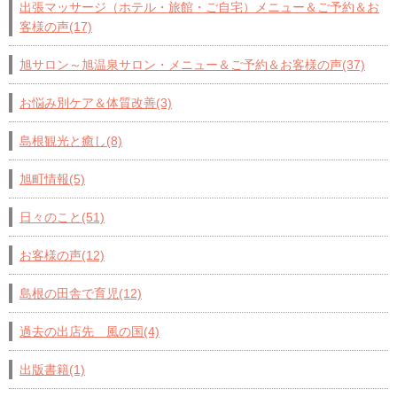
出張マッサージ（ホテル・旅館・ご自宅）メニュー＆ご予約＆お
客様の声(17)
旭サロン～旭温泉サロン・メニュー＆ご予約＆お客様の声(37)
お悩み別ケア＆体質改善(3)
島根観光と癒し(8)
旭町情報(5)
日々のこと(51)
お客様の声(12)
島根の田舎で育児(12)
過去の出店先 風の国(4)
出版書籍(1)