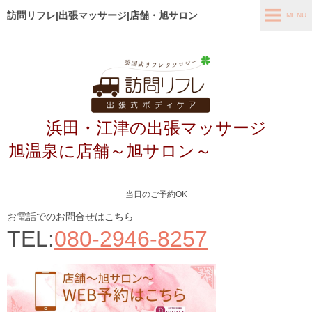
訪問リフレ|出張マッサージ|店舗・旭サロン
MENU
MENU
ホーム
出張メニュー
浜田・江津の出張マッサージ
店舗メニュー～旭サロン～
旭温泉に店舗～旭サロン～
お客様の声
よくあるご質問
当日のご予約OK
ブログ
お電話でのお問合せはこちら
TEL:
080-2946-8257
メディア掲載
アクセス
あなたの最適なコース診断