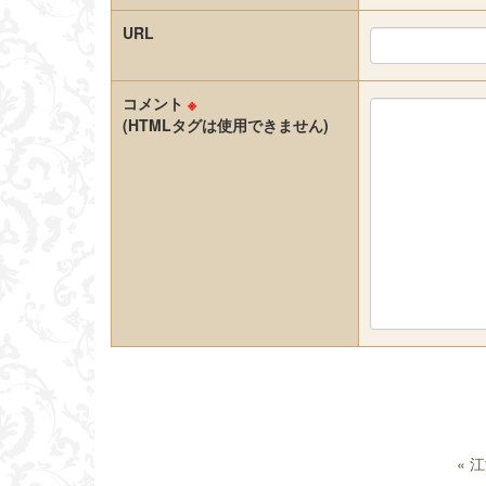
URL
コメント
※
(HTMLタグは使用できません)
«
江