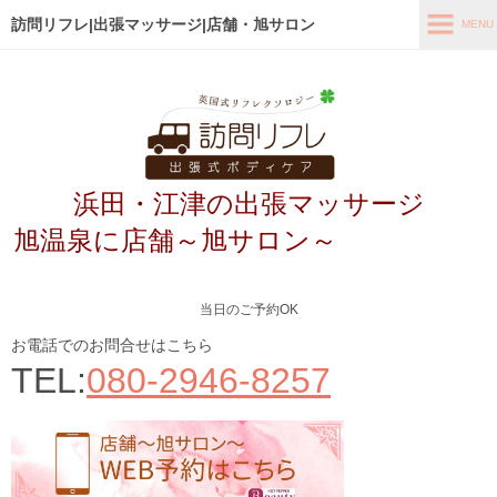
訪問リフレ|出張マッサージ|店舗・旭サロン
MENU
MENU
ホーム
出張メニュー
浜田・江津の出張マッサージ
店舗メニュー～旭サロン～
旭温泉に店舗～旭サロン～
お客様の声
よくあるご質問
当日のご予約OK
ブログ
お電話でのお問合せはこちら
TEL:
080-2946-8257
メディア掲載
アクセス
あなたの最適なコース診断