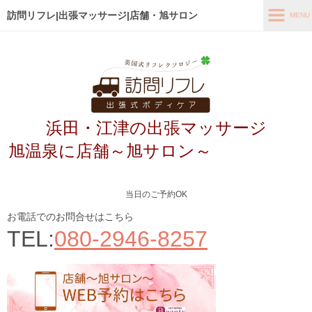
訪問リフレ|出張マッサージ|店舗・旭サロン
MENU
MENU
ホーム
出張メニュー
浜田・江津の出張マッサージ
店舗メニュー～旭サロン～
旭温泉に店舗～旭サロン～
お客様の声
よくあるご質問
当日のご予約OK
ブログ
お電話でのお問合せはこちら
TEL:
080-2946-8257
メディア掲載
アクセス
あなたの最適なコース診断