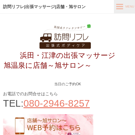
訪問リフレ|出張マッサージ|店舗・旭サロン
MENU
MENU
ホーム
出張メニュー
浜田・江津の出張マッサージ
店舗メニュー～旭サロン～
旭温泉に店舗～旭サロン～
お客様の声
よくあるご質問
当日のご予約OK
ブログ
お電話でのお問合せはこちら
TEL:
080-2946-8257
メディア掲載
アクセス
あなたの最適なコース診断